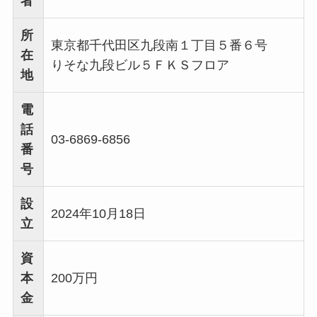
者
所
東京都千代田区九段南１丁目５番６号
在
りそな九段ビル５ＦＫＳフロア
地
電
話
03-6869-6856
番
号
設
2024年10月18日
立
資
本
200万円
金